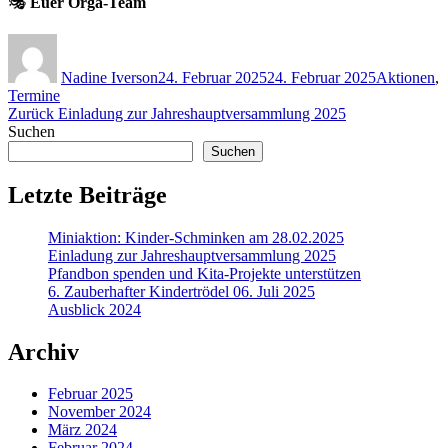
🎭
Euer Orga-Team
Autor
Veröffentlicht
Kategorien
am
Nadine Iverson
24. Februar 2025
24. Februar 2025
Aktionen
,
Termine
Beitragsnavigation
Vorheriger
Zurück
Einladung zur Jahreshauptversammlung 2025
Beitrag:
Suchen
Suchen
Letzte Beiträge
Miniaktion: Kinder-Schminken am 28.02.2025
Einladung zur Jahreshauptversammlung 2025
Pfandbon spenden und Kita-Projekte unterstützen
6. Zauberhafter Kindertrödel 06. Juli 2025
Ausblick 2024
Archiv
Februar 2025
November 2024
März 2024
Februar 2024