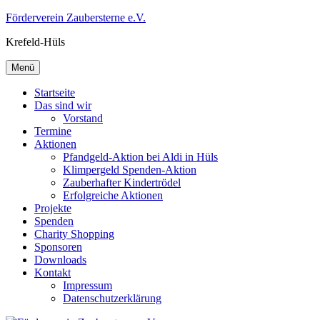
Zum
Förderverein Zaubersterne e.V.
Inhalt
Krefeld-Hüls
springen
Menü
Startseite
Das sind wir
Vorstand
Termine
Aktionen
Pfandgeld-Aktion bei Aldi in Hüls
Klimpergeld Spenden-Aktion
Zauberhafter Kindertrödel
Erfolgreiche Aktionen
Projekte
Spenden
Charity Shopping
Sponsoren
Downloads
Kontakt
Impressum
Datenschutzerklärung