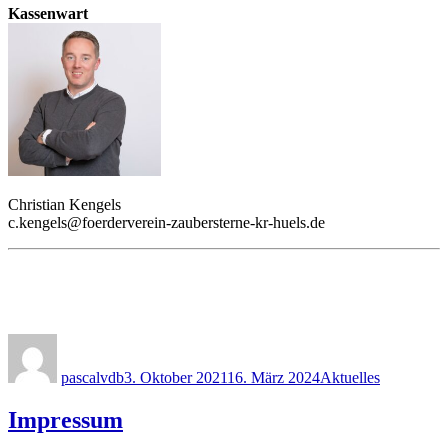
Kassenwart
Christian Kengels
c.kengels@foerderverein-zaubersterne-kr-huels.de
Autor
Veröffentlicht
Kategorien
am
pascalvdb
3. Oktober 2021
16. März 2024
Aktuelles
Impressum