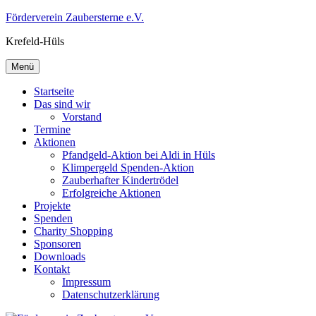
Zum
Förderverein Zaubersterne e.V.
Inhalt
Krefeld-Hüls
springen
Menü
Startseite
Das sind wir
Vorstand
Termine
Aktionen
Pfandgeld-Aktion bei Aldi in Hüls
Klimpergeld Spenden-Aktion
Zauberhafter Kindertrödel
Erfolgreiche Aktionen
Projekte
Spenden
Charity Shopping
Sponsoren
Downloads
Kontakt
Impressum
Datenschutzerklärung