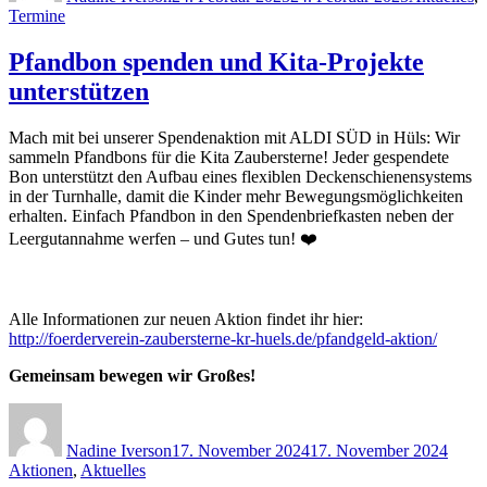
Termine
Pfandbon spenden und Kita-Projekte
unterstützen
Mach mit bei unserer Spendenaktion mit ALDI SÜD in Hüls: Wir
sammeln Pfandbons für die Kita Zaubersterne! Jeder gespendete
Bon unterstützt den Aufbau eines flexiblen Deckenschienensystems
in der Turnhalle, damit die Kinder mehr Bewegungsmöglichkeiten
erhalten. Einfach Pfandbon in den Spendenbriefkasten neben der
Leergutannahme werfen – und Gutes tun! ❤️
Alle Informationen zur neuen Aktion findet ihr hier:
http://foerderverein-zaubersterne-kr-huels.de/pfandgeld-aktion/
Gemeinsam bewegen wir Großes!
Autor
Veröffentlicht
Kateg
am
Nadine Iverson
17. November 2024
17. November 2024
Aktionen
,
Aktuelles